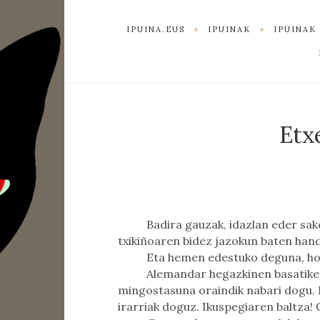
IPUINA.EUS
IPUINAK
IPUINA
Etx
Badira gauzak, idazlan eder sak
txikiñoaren bidez jazokun baten hand
Eta hemen edestuko deguna, ho
Alemandar hegazkinen basatiker
mingostasuna oraindik nabari dogu. 
irarriak doguz. Ikuspegiaren baltza!