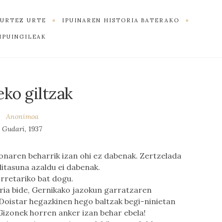
K URTEZ URTE
IPUINAREN HISTORIA BATERAKO
IPUINGILEAK
eko giltzak
Anonimoa
Gudari
, 1937
onaren beharrik izan ohi ez dabenak. Zertzelada
itasuna azaldu ei dabenak.
rretariko bat dogu.
ia bide, Gernikako jazokun garratzaren
Doistar hegazkinen hego baltzak begi-ninietan
 Gizonek horren anker izan behar ebela!