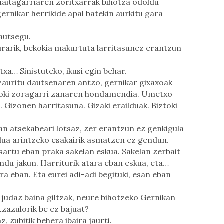
aitagarriaren zoritxarrak bihotza odoldu
ernikar herrikide apal batekin aurkitu gara
autsegu.
rarik, bekokia makurtuta larritasunez erantzun
txa… Sinistuteko, ikusi egin behar.
zauritu dautsenaren antzo, gernikar gixaxoak
toki zoragarri zanaren hondamendia. Umetxo
 Gizonen harritasuna. Gizaki erailduak. Biztoki
n atsekabeari lotsaz, zer erantzun ez genkigula
ua arintzeko esakairik asmatzen ez gendun.
sartu eban praka sakelan eskua. Sakelan zerbait
andu jakun. Harriturik atara eban eskua, eta…
ra eban. Eta eurei adi-adi begituki, esan eban
o judaz baina giltzak, neure bihotzeko Gernikan
ltzazulorik be ez bajuat?
, zubitik behera ibaira jaurti.