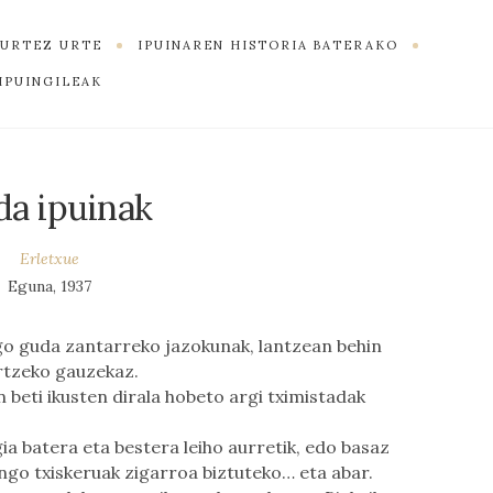
K URTEZ URTE
IPUINAREN HISTORIA BATERAKO
IPUINGILEAK
a ipuinak
Erletxue
Eguna, 1937
go guda zantarreko jazokunak, lantzean behin
ertzeko gauzekaz.
beti ikusten dirala hobeto argi tximistadak
gia batera eta bestera leiho aurretik, edo basaz
ingo txiskeruak zigarroa biztuteko… eta abar.