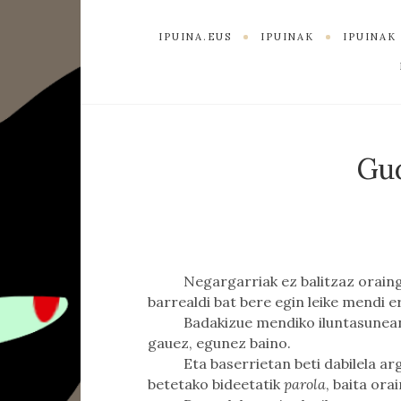
IPUINA.EUS
IPUINAK
IPUINA
Gud
Negargarriak ez balitzaz orain
barrealdi bat bere egin leike mendi 
Badakizue mendiko iluntasunean 
gauez, egunez baino.
Eta baserrietan beti dabilela ar
betetako bideetatik
parola
, baita ora