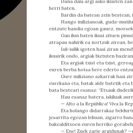
Dana dala argi asko ikusten za
herri baten.
Bardin da batean zein bestean, 
Hango milizianoak, guda-mutila
entzute handia egoan gauez, morseko 
Gau ilun baten ikusi zituen pinud
atrapau nahirik ea nortzuk zirean, b
Isil-isilik igoten hasi ziran men
ikusirik ondo, argiak biztuten baziran
Eta argiak txist eta txist, gero
euren berba hotsa bere ederto entzu
Gure miliziano azkarrak hasi zi
eurekana eta, batak alde batetik eta
bata besteari esanaz: “Etxauk duderik
Hau esanaz batera, iskiluak aur
— Alto a la República! Viva la Re
Eta holango didarrakaz beldurtu
jesarrita egozan lekuan, zigarro ban
bakealditxoen euren herriko gorabeh
— Ene! Zuek zarie argidunak? —