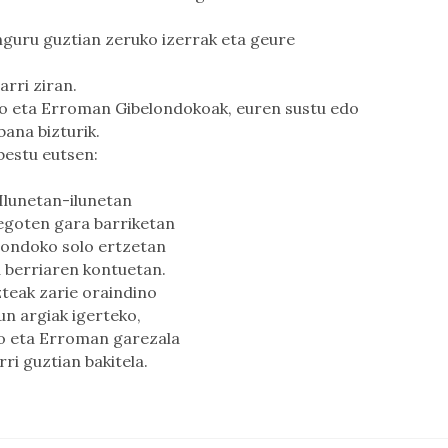
nguru guztian zeruko izerrak eta geure
rri ziran.
iko eta Erroman Gibelondokoak, euren sustu edo
bana bizturik.
bestu eutsen:
Ilunetan-ilunetan
 egoten gara barriketan
 ondoko solo ertzetan
 berriaren kontuetan.
teak zarie oraindino
lun argiak igerteko,
o eta Erroman garezala
rri guztian bakitela.