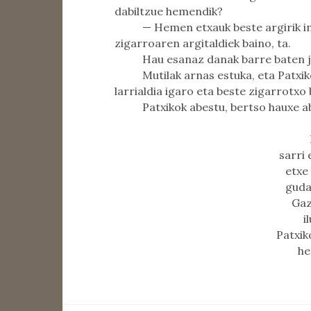
dabiltzue hemendik?
— Hemen etxauk beste argirik i
zigarroaren argitaldiek baino, ta.
Hau esanaz danak barre baten ja
Mutilak arnas estuka, eta Patx
larrialdia igaro eta beste zigarrotxo 
Patxikok abestu, bertso hauxe a
sarri
etxe
guda
Gaz
i
Patxik
he