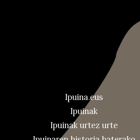
Ipuina.eus
Ipuinak
Ipuinak urtez urte
Ipuinaren historia baterako