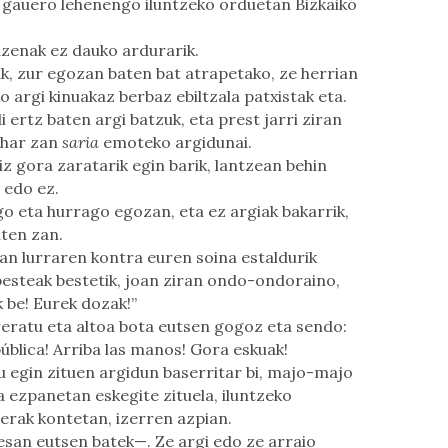
n gauero lehenengo iluntzeko orduetan Bizkaiko
izenak ez dauko ardurarik.
k, zur egozan baten bat atrapetako, ze herrian
argi kinuakaz berbaz ebiltzala patxistak eta.
i ertz baten argi batzuk, eta prest jarri ziran
ehar zan
saria
emoteko argidunai.
diz gora zaratarik egin barik, lantzean behin
 edo ez.
ago eta hurrago egozan, eta ez argiak bakarrik,
ten zan.
ran lurraren kontra euren soina estaldurik
 besteak bestetik, joan ziran ondo-ondoraino,
 be! Eurek dozak!”
reratu eta altoa bota eutsen gogoz eta sendo:
pública! Arriba las manos! Gora eskuak!
 egin zituen argidun baserritar bi, majo-majo
a ezpanetan eskegite zituela, iluntzeko
erak kontetan, izerren azpian.
esan eutsen batek—. Ze argi edo ze arraio