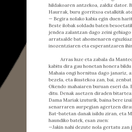
hildakoaren antzekoa, zaldiz dator. 
Haurrak, buru gorritxoa estalkitik at
— Begira nolako kabia egin duen harit
Beste ilobak soldadu baten besoetati
jendea zalantzan dago zeini gehiago
arratsalde bat ahomenaren eguzkiaz g
inozentziaren eta esperantzaren ihin
Arras luze eta zabala da Manteo
kabitu dira gau honetan honera bildu
Mahaia ongi hornitua dago janariz, a
bezela, eta ikustekoa zan, bai, zenbat
Okendo mahaiaren buruan eseri da. E
ditu. Denak asetzen diraden bitartean
Dama Mariak izuturik, baina bere izui
senarraren aurpegian agertzen dira
Bat-batetan danak isildu ziran, eta
haundiko batek, esan zuen:
—Jakin nahi dezute nola gertatu zan j