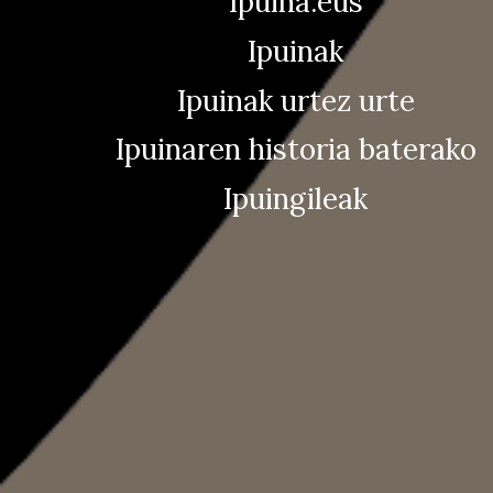
Ipuina.eus
Ipuinak
Ipuinak urtez urte
Ipuinaren historia baterako
Ipuingileak