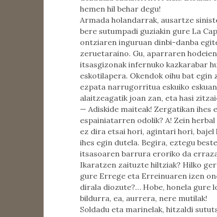
hemen hil behar degu!
Armada holandarrak, ausartze sinistez
bere sutumpadi guziakin gure La Capi
ontziaren inguruan dinbi-danba egit
zeruetaraino. Gu, aparraren hodeien 
itsasgizonak infernuko kazkarabar hura
eskotilapera. Okendok oihu bat egin z
ezpata narrugorritua eskuiko eskuan 
alaitzeagatik joan zan, eta hasi zitza
— Adiskide maiteak! Zergatikan ihes 
espainiatarren odolik? A! Zein herbal
ez dira etsai hori, agintari hori, baj
ihes egin dutela. Begira, eztegu best
itsasoaren barrura eroriko da errazag
Ikaratzen zaituzte hiltziak? Hilko ge
gure Errege eta Erreinuaren izen on
dirala diozute?… Hobe, honela gure l
bildurra, ea, aurrera, nere mutilak!
Soldadu eta marinelak, hitzaldi sututs