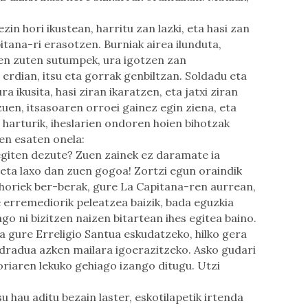
in hori ikustean, harritu zan lazki, eta hasi zan
tana-ri erasotzen. Burniak airea ilunduta,
en zuten sutumpek, ura igotzen zan
erdian, itsu eta gorrak genbiltzan. Soldadu eta
 ikusita, hasi ziran ikaratzen, eta jatxi ziran
uen, itsasoaren orroei gainez egin ziena, eta
harturik, iheslarien ondoren hoien bihotzak
ien esaten onela:
egiten dezute? Zuen zainek ez daramate ia
 eta laxo dan zuen gogoa! Zortzi egun oraindik
el horiek ber-berak, gure La Capitana-ren aurrean,
e erremediorik peleatzea baizik, bada eguzkia
o ni bizitzen naizen bitartean ihes egitea baino.
ra gure Erreligio Santua eskudatzeko, hilko gera
dradua azken mailara igoerazitzeko. Asko gudari
oriaren lekuko gehiago izango ditugu. Utzi
u hau aditu bezain laster, eskotilapetik irtenda