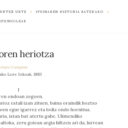
K URTEZ URTE
IPUINAREN HISTORIA BATERAKO
IPUINGILEAK
ren heriotza
Arturo Campion
ako Lore Jokoak, 1883
I
ren ondoan zegoen.
stoz estali izan zituen, baina oraindik hoztxo
oen egur igarrez eta lodiz ondo hornitua.
ria, istan bat atertu gabe. Ulimendiko
altoka, zeru goiean argia hiltzen ari da, lurrean