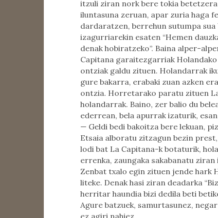
itzuli ziran nork bere tokia betetzer
iluntasuna zeruan, apar zuria haga fe
dardaratzen, berrehun sutumpa sua b
izagurriarekin esaten “Hemen dauzka
denak hobiratzeko”. Baina alper-alpe
Capitana garaitezgarriak Holandako 
ontziak galdu zituen. Holandarrak iku
gure bakarra, erabaki zuan azken e
ontzia. Horretarako paratu zituen La
holandarrak. Baino, zer balio du be
ederrean, bela apurrak izaturik, esan
— Geldi bedi bakoitza bere lekuan, pi
Etsaia alboratu zitzagun bezin prest
lodi bat La Capitana-k botaturik, hol
errenka, zaungaka sakabanatu ziran i
Zenbat txalo egin zituen jende hark 
liteke. Denak hasi ziran deadarka “Bi
herritar haundia bizi dedila beti betiko
Agure batzuek, samurtasunez, negar 
ez agiri nahiez.