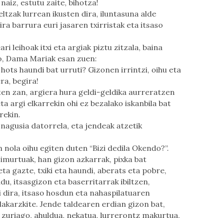
iz, estutu zaite, bihotza!
ltzak lurrean ikusten dira, iluntasuna alde
ra barrura euri jasaren txirristak eta itsaso
 leihoak itxi eta argiak piztu zitzala, baina
o, Dama Mariak esan zuen:
hots haundi bat urruti? Gizonen irrintzi, oihu eta
ra, begira!
sten zan, argiera hura geldi-geldika aurreratzen
 argi elkarrekin ohi ez bezalako iskanbila bat
rekin.
agusia datorrela, eta jendeak atzetik
n nola oihu egiten duten “Bizi dedila Okendo?”.
imurtuak, han gizon azkarrak, pixka bat
a gazte, txiki eta haundi, aberats eta pobre,
du, itsasgizon eta baserritarrak ibiltzen,
 dira, itsaso hosdun eta nahaspilatuaren
dakarzkite. Jende taldearen erdian gizon bat,
o zuriago, ahuldua, nekatua, lurrerontz makurtua,