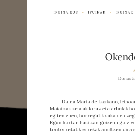
IPUINA.EUS
IPUINAK
IPUINA
Okendo
Donosti
Dama Maria de Lazkano, leihoa
Maiatzak zelaiak loraz eta arbolak ho
egiten zuen, horregatik sukaldea zeg
Egun hortan hasi zan goizean goiz eu
tontorretatik errekak amiltzen dira s