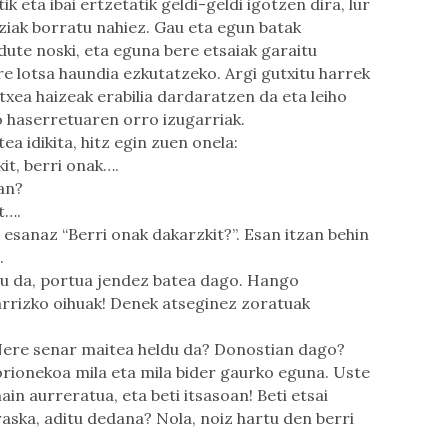
tik eta ibai ertzetatik geldi-geldi igotzen dira, lur
ziak borratu nahiez. Gau eta egun batak
ute noski, eta eguna bere etsaiak garaitu
e lotsa haundia ezkutatzeko. Argi gutxitu harrek
txea haizeak erabilia dardaratzen da eta leiho
o haserretuaren orro izugarriak.
a idikita, hitz egin zuen onela:
it, berri onak….
an?
t….
sanaz “Berri onak dakarzkit?”. Esan itzan behin
.
du da, portua jendez batea dago. Hango
rrizko oihuak! Denek atseginez zoratuak
 Nere senar maitea heldu da? Donostian dago?
orionekoa mila eta mila bider gaurko eguna. Uste
ain aurreratua, eta beti itsasoan! Beti etsai
aska, aditu dedana? Nola, noiz hartu den berri