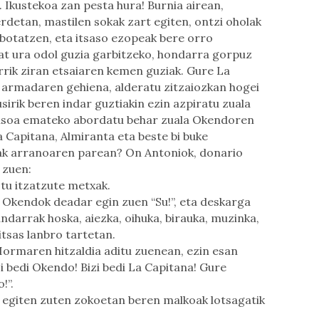
a. Ikustekoa zan pesta hura! Burnia airean,
rdetan, mastilen sokak zart egiten, ontzi oholak
otatzen, eta itsaso ezopeak bere orro
t ura odol guzia garbitzeko, hondarra gorpuz
rrik ziran etsaiaren kemen guziak. Gure La
armadaren gehiena, alderatu zitzaiozkan hogei
sirik beren indar guztiakin ezin azpiratu zuala
rasoa emateko abordatu behar zuala Okendoren
 Capitana, Almiranta eta beste bi buke
leak arranoaren parean? On Antoniok, donario
 zuen:
ztu itzatzute metxak.
, Okendok deadar egin zuen “Su!”, eta deskarga
andarrak hoska, aiezka, oihuka, birauka, muzinka,
tsas lanbro tartetan.
Hormaren hitzaldia aditu zuenean, ezin esan
zi bedi Okendo! Bizi bedi La Capitana! Gure
!”.
egiten zuten zokoetan beren malkoak lotsagatik