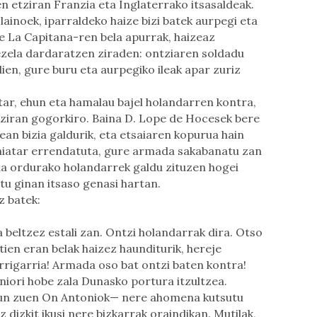
n etziran Franzia eta Inglaterrako itsasaldeak.
lainoek, iparraldeko haize bizi batek aurpegi eta
re La Capitana-ren bela apurrak, haizeaz
ezela dardaratzen ziraden: ontziaren soldadu
ien, gure buru eta aurpegiko ileak apar zuriz
tar, ehun eta hamalau bajel holandarren kontra,
 ziran gogorkiro. Baina D. Lope de Hocesek bere
an bizia galdurik, eta etsaiaren kopurua hain
iniatar errendatuta, gure armada sakabanatu zan
ada ordurako holandarrek galdu zituzen hogei
tu ginan itsaso genasi hartan.
z batek:
beltzez estali zan. Ontzi holandarrak dira. Otso
ien eran belak haizez haunditurik, hereje
rrigarria! Armada oso bat ontzi baten kontra!
iori hobe zala Dunasko portura itzultzea.
zun zuen On Antoniok— nere ahomena kutsutu
z dizkit ikusi nere bizkarrak oraindikan. Mutilak,