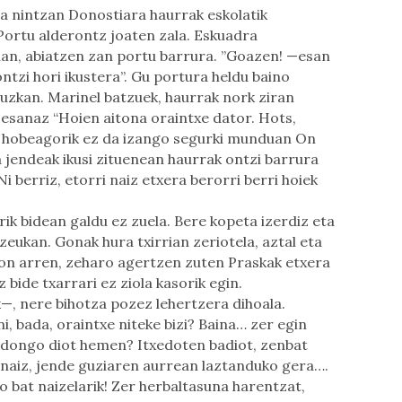
na nintzan Donostiara haurrak eskolatik
 Portu alderontz joaten zala. Eskuadra
zian, abiatzen zan portu barrura. ”Goazen! —esan
ntzi hori ikustera”. Gu portura heldu baino
uzkan. Marinel batzuek, haurrak nork ziran
, esanaz “Hoien aitona oraintxe dator. Hots,
i hobeagorik ez da izango segurki munduan On
a jendeak ikusi zituenean haurrak ontzi barrura
Ni berriz, etorri naiz etxera berorri berri hoiek
rik bidean galdu ez zuela. Bere kopeta izerdiz eta
 zeukan. Gonak hura txirrian zeriotela, aztal eta
gon arren, zeharo agertzen zuten Praskak etxera
 bide txarrari ez ziola kasorik egin.
, nere bihotza pozez lehertzera dihoala.
i, bada, oraintxe niteke bizi? Baina… zer egin
edongo diot hemen? Itxedoten badiot, zenbat
anaiz, jende guziaren aurrean laztanduko gera….
o bat naizelarik! Zer herbaltasuna harentzat,