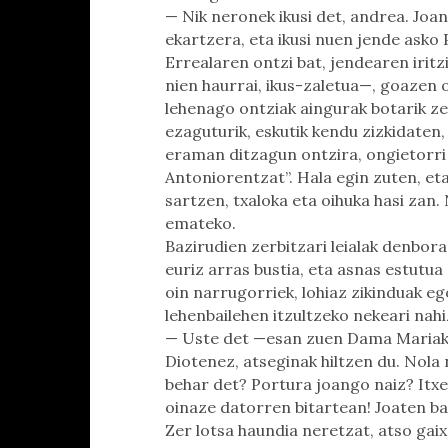
— Nik neronek ikusi det, andrea. Joa
ekartzera, eta ikusi nuen jende asko
Errealaren ontzi bat, jendearen irit
nien haurrai, ikus-zaletua—, goazen o
lehenago ontziak aingurak botarik ze
ezaguturik, eskutik kendu zizkidaten
eraman ditzagun ontzira, ongietorr
Antoniorentzat”. Hala egin zuten, et
sartzen, txaloka eta oihuka hasi zan. 
emateko.
Bazirudien zerbitzari leialak denbora
euriz arras bustia, eta asnas estutua
oin narrugorriek, lohiaz zikinduak e
lehenbailehen itzultzeko nekeari nahiz
— Uste det —esan zuen Dama Mariak—
Diotenez, atseginak hiltzen du. Nola n
behar det? Portura joango naiz? Itx
oinaze datorren bitartean! Joaten b
Zer lotsa haundia neretzat, atso gaix