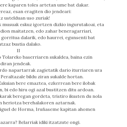
Bere kaparen toles artetan ume bat dakar.
ereaz, esan eragiten dio jendeari:
z ustelduan uso zuriak!
k musuak eskuz igortzen dizkio ingurutakoai, eta
 dion maitatzen, edo zahar beneragarriari,
orritua dalarik, edo haurrei, egunsenti bat
tzaz bustia dalako.
II
 Tolareko baserriaren sukaldea, baina ezin
 diran jendeak.
rdo napartarrak zagietatik dario iturriaren ura
 Peraltazale bildu ziran sukalde hortan.
skuian bere emaztea, ezkerrean bere ilobak
, bi edo hiru ogi azal bustitzen ditu ardoan.
karak beregan gordeta, tristiro ikusten du nola
n heriotza berehalakoren aztarnak.
 Miguel de Horma, Iruñaseme kapitan ahomen
azarra? Belarriak idiki itzatzute ongi.