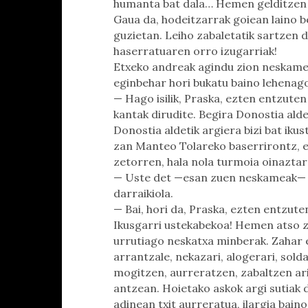
humanta bat dala… Hemen gelditzen na
Gaua da, hodeitzarrak goiean laino be
guzietan. Leiho zabaletatik sartzen di
haserratuaren orro izugarriak!
Etxeko andreak agindu zion neskameari
eginbehar hori bukatu baino lehenag
— Hago isilik, Praska, ezten entzuten 
kantak dirudite. Begira Donostia alde
Donostia aldetik argiera bizi bat iku
zan Manteo Tolareko baserrirontz, eta
zetorren, hala nola turmoia oinaztar
— Uste det —esan zuen neskameak— n
darraikiola.
— Bai, hori da, Praska, ezten entzute
Ikusgarri ustekabekoa! Hemen atso z
urrutiago neskatxa minberak. Zahar et
arrantzale, nekazari, alogerari, solda
mogitzen, aurreratzen, zabaltzen ari
antzean. Hoietako askok argi sutiak 
adinean txit aurreratua, ilargia bain