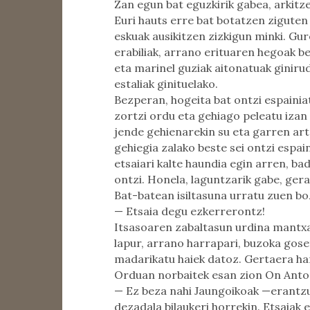
Zan egun bat eguzkirik gabea, arkitze
Euri hauts erre bat botatzen ziguten 
eskuak ausikitzen zizkigun minki. Gu
erabiliak, arrano erituaren hegoak b
eta marinel guziak aitonatuak ginirud
estaliak ginituelako.
Bezperan, hogeita bat ontzi espainia
zortzi ordu eta gehiago peleatu izan
jende gehienarekin su eta garren arte
gehiegia zalako beste sei ontzi espa
etsaiari kalte haundia egin arren, b
ontzi. Honela, laguntzarik gabe, gera
Bat-batean isiltasuna urratu zuen bo
— Etsaia degu ezkerrerontz!
Itsasoaren zabaltasun urdina mantxa 
lapur, arrano harrapari, buzoka goset
madarikatu haiek datoz. Gertaera ha
Orduan norbaitek esan zion On Anton
— Ez beza nahi Jaungoikoak —erant
dezadala bilaukeri horrekin. Etsaiak e