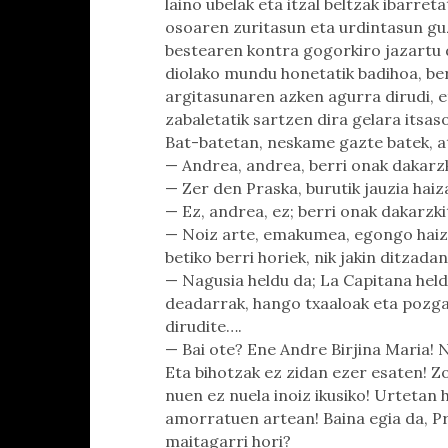
laino ubelak eta itzal beltzak ibarreta
osoaren zuritasun eta urdintasun gu
bestearen kontra gogorkiro jazartu d
diolako mundu honetatik badihoa, ber
argitasunaren azken agurra dirudi, e
zabaletatik sartzen dira gelara itsas
Bat-batetan, neskame gazte batek, ate
— Andrea, andrea, berri onak dakarzk
— Zer den Praska, burutik jauzia haiz
— Ez, andrea, ez; berri onak dakarzki
— Noiz arte, emakumea, egongo haiz e
betiko berri horiek, nik jakin ditzadan
— Nagusia heldu da; La Capitana hel
deadarrak, hango txaaloak eta pozga
dirudite….
— Bai ote? Ene Andre Birjina Maria!
Eta bihotzak ez zidan ezer esaten! Z
nuen ez nuela inoiz ikusiko! Urtetan h
amorratuen artean! Baina egia da, Pr
maitagarri hori?