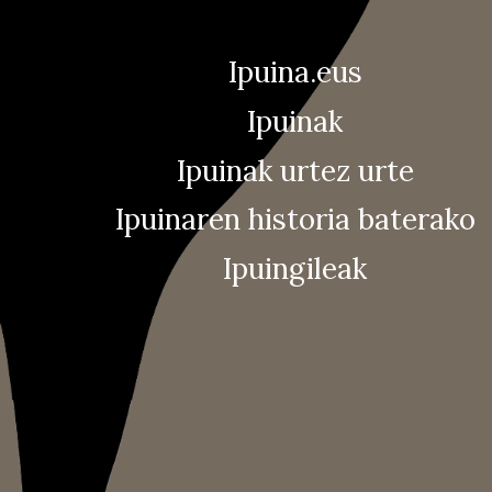
Ipuina.eus
Ipuinak
Ipuinak urtez urte
Ipuinaren historia baterako
Ipuingileak