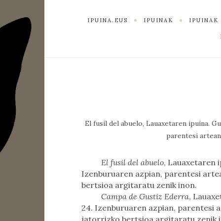
IPUINA.EUS
IPUINAK
IPUINA
El fusil del abuelo, Lauaxetaren ipuina. Gu
parentesi artean
El fusil del abuelo
, Lauaxetaren ip
Izenburuaren azpian, parentesi artea
bertsioa argitaratu zenik inon.
Campa de Gustiz Ederra
, Lauaxet
24. Izenburuaren azpian, parentesi a
jatorrizko bertsioa argitaratu zenik 