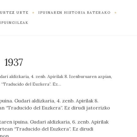
K URTEZ URTE
IPUINAREN HISTORIA BATERAKO
IPUINGILEAK
1937
dari aldizkaria, 4. zenb. Apirilak 8. Izenburuaren azpian,
 “Traducido del Euzkera”. Ez…
uina. Gudari aldizkaria, 4. zenb. Apirilak 8.
n “Traducido del Euzkera”. Ez dirudi jatorrizko
aren ipuina. Gudari aldizkaria, 6. zenb. Apirilak
rtean “Traducido del Euzkera”. Ez dirudi
inon.