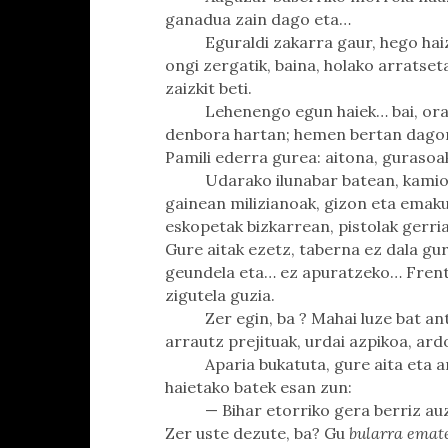
ganadua zain dago eta…
Eguraldi zakarra gaur, hego hai
ongi zergatik, baina, holako arrats
zaizkit beti.
Lehenengo egun haiek… bai, orai
denbora hartan; hemen bertan dagon 
Pamili ederra gurea: aitona, gurasoak
Udarako ilunabar batean, kamioi
gainean milizianoak, gizon eta emaku
eskopetak bizkarrean, pistolak gerria
Gure aitak ezetz, taberna ez dala gu
geundela eta… ez apuratzeko… Frent
zigutela guzia.
Zer egin, ba ? Mahai luze bat a
arrautz prejituak, urdai azpikoa, ard
Aparia bukatuta, gure aita eta 
haietako batek esan zun:
— Bihar etorriko gera berriz a
Zer uste dezute, ba? Gu
bularra emat