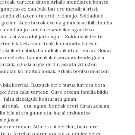
erteak, tartean duten Arkale mendiaren kontra
egunetan ez zan bala bat ere mendira iritsi,
uzendu zituzten eta erdi-erdian jo. Soldaduak
guzian. Auzotarrok ere ez ginan lasai ibili; bonba
a mendian jotzen zutenean ikaragarrizko
ina, asi zan odol jario ugari. Soldaduak beste
ten hilak eta zaurituak, kamioneta batean.
 txikiak eta abida haundiakoak etorri ziran. Goian
ran ia etxeko tximiniak ikutzeraino. Jende guzia
atzuk, eguzki argiz dirdir, askatu zituzten
endian ke moltso lodiak. Arkale bonbardeatzen
bila korrika. Batzuek bere burua lurrera bota
gordeta esku tartean. Gure etxean familia bildu
 falta zitzaigula konturatu ginan.
itonak— eta, agian, bonbak erori diran zelaian.
in bila atera ginan eta, hara! orduantxe
iz josia.
lera eraman. Aita eta ni berekin, baita ere
emateko. Arrebatxoaren gorputza odolez betea