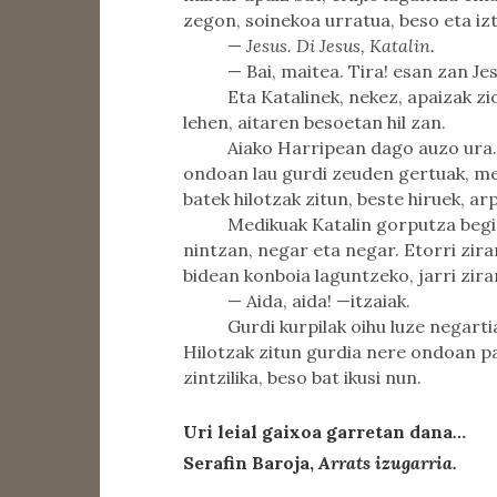
zegon, soinekoa urratua, beso eta izt
—
Jesus. Di Jesus, Katalin.
— Bai, maitea. Tira! esan zan Je
Eta Katalinek, nekez, apaizak zi
lehen, aitaren besoetan hil zan.
Aiako Harripean dago auzo ura. 
ondoan lau gurdi zeuden gertuak, m
batek hilotzak zitun, beste hiruek, ar
Medikuak Katalin gorputza begir
nintzan, negar eta negar. Etorri zira
bidean konboia laguntzeko, jarri zir
— Aida, aida! —itzaiak.
Gurdi kurpilak oihu luze negart
Hilotzak zitun gurdia nere ondoan pa
zintzilika, beso bat ikusi nun.
Uri leial gaixoa garretan dana
…
Serafin Baroja,
Arrats izugarria.