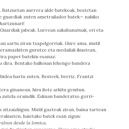
. Batzuetan aurrera alde batekoak, bestetan
ere guardiak zuten ametrailador batek— nahiko
hartzunari!
. Guardiak jabeak. Lurrean sakabanatuak, eri eta
an sartu ziran txapelgorriak. Gure ama, mutil
 zeramazkiten gurutze eta medailak ikustean,
rrira paper batekin esanaz:
u dira. Bentako balkoian lehengo bandera
bidea hartu zuten. Besteek, berriz, Frantzi
era ginanean, hiru ilotz arkitu genitun.
n zutela oraindik. Eskuan banderatxo gorri-
zitzaizkigun. Mutil gazteak ziran, baina tartean
erakusten, haietako batek esan zigun:
lnos desde la lomica.