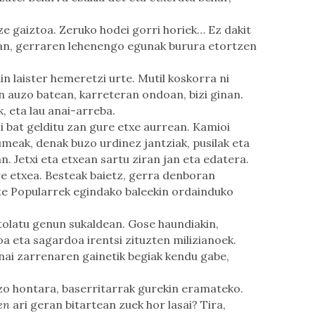
ze gaiztoa. Zeruko hodei gorri horiek… Ez dakit
etan, gerraren lehenengo egunak burura etortzen
n laister hemeretzi urte. Mutil koskorra ni
auzo batean, karreteran ondoan, bizi ginan.
, eta lau anai-arreba.
 bat gelditu zan gure etxe aurrean. Kamioi
meak, denak buzo urdinez jantziak, pusilak eta
n. Jetxi eta etxean sartu ziran jan eta edatera.
re etxea. Besteak baietz, gerra denboran
e Popularrek egindako baleekin ordainduko
ntolatu genun sukaldean. Gose haundiakin,
oa eta sagardoa irentsi zituzten milizianoek.
anai zarrenaren gainetik begiak kendu gabe,
uzo hontara, baserritarrak gurekin eramateko.
en
ari geran bitartean zuek hor lasai? Tira,