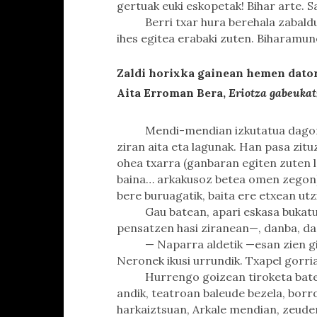
gertuak euki eskopetak! Bihar arte. Sa
Berri txar hura berehala zabald
ihes egitea erabaki zuten. Biharamun
Zaldi horixka gainean hemen dato
Aita Erroman Bera,
Eriotza gabeukat
Mendi-mendian izkutatua dagon
ziran aita eta lagunak. Han pasa zituz
ohea txarra (ganbaran egiten zuten l
baina… arkakusoz betea omen zegon).
bere buruagatik, baita ere etxean utzi
Gau batean, apari eskasa buka
pensatzen hasi ziranean—, danba, da
— Naparra aldetik —esan zien 
Neronek ikusi urrundik. Txapel gorri
Hurrengo goizean tiroketa batek
andik, teatroan baleude bezela, borr
harkaiztsuan, Arkale mendian, zeuden