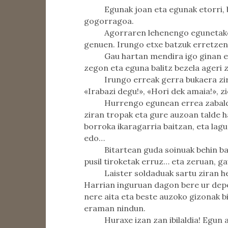
Egunak joan eta egunak etorri, 
gogorragoa.
Agorraren lehenengo egunetako 
genuen. Irungo etxe batzuk erretzen
Gau hartan mendira igo ginan er
zegon eta eguna balitz bezela ageri z
Irungo erreak gerra bukaera zir
«Irabazi degu!», «Hori dek amaia!», zi
Hurrengo egunean errea zabaldu
ziran tropak eta gure auzoan talde h
borroka ikaragarria baitzan, eta la
edo…
Bitartean guda soinuak behin ba
pusil tiroketak erruz… eta zeruan, ga
Laister soldaduak sartu ziran h
Harrian inguruan dagon bere ur deposi
nere aita eta beste auzoko gizonak bid
eraman nindun.
Huraxe izan zan ibilaldia! Egun 