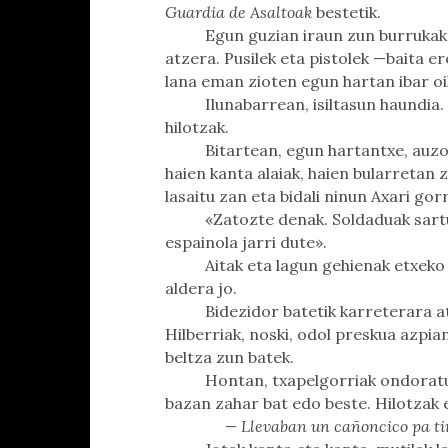
Guardia de Asaltoak
bestetik.
Egun guzian iraun zun burrukak
atzera. Pusilek eta pistolek —baita 
lana eman zioten egun hartan ibar oi
Ilunabarrean, isiltasun haundia
hilotzak.
Bitartean, egun hartantxe, auzo
haien kanta alaiak, haien bularretan
lasaitu zan eta bidali ninun Axari go
«Zatozte denak. Soldaduak sart
espainola jarri dute».
Aitak eta lagun gehienak etxeko 
aldera jo.
Bidezidor batetik karreterara at
Hilberriak, noski, odol preskua azpia
beltza zun batek.
Hontan, txapelgorriak ondoratu 
bazan zahar bat edo beste. Hilotzak 
— Llevaban un cañoncico pa tira