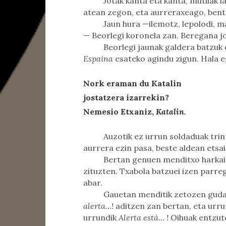
Jotak kanta eta kanta, mutilak
atean zegon, eta aurreraxeago, benta
Jaun hura —ilemotz, lepolodi, ma
— Beorlegi koronela zan. Beregana j
Beorlegi jaunak galdera batzuk 
Espaina
esateko agindu zigun. Hala e
Nork eraman du Katalin
jostatzera izarrekin?
Nemesio Etxaniz,
Katalin.
Auzotik ez urrun soldaduak trin
aurrera ezin pasa, beste aldean etsa
Bertan genuen menditxo harkai
zituzten. Txabola batzuei izen parreg
abar.
Gauetan menditik zetozen gudar
alerta…!
aditzen zan bertan, eta urru
urrundik
Alerta está… !
Oihuak entzute