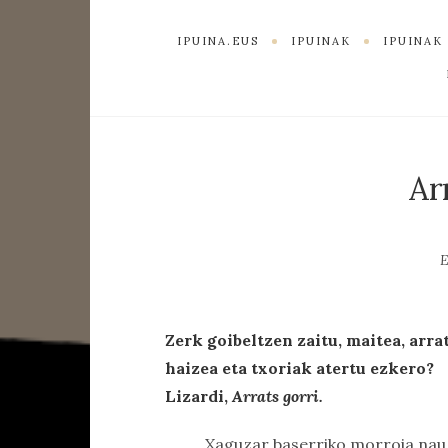
IPUINA.EUS
IPUINAK
IPUINA
Ar
E
Zerk goibeltzen zaitu, maitea, arra
haizea eta txoriak atertu ezkero?
Lizardi,
Arrats gorri.
Xaguzar baserriko morroia nauzu