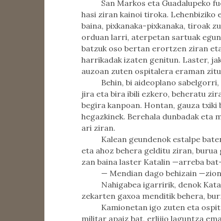
San Markos eta Guadalupeko fu
hasi ziran kainoi tiroka. Lehenbiziko 
baina, pixkanaka-pixkanaka, tiroak z
orduan larri, aterpetan sartuak egun 
batzuk oso bertan erortzen ziran et
harrikadak izaten genitun. Laster, jak
auzoan zuten ospitalera eraman zituz
Behin, bi aideoplano sabelgorri,
jira eta bira ibili ezkero, beheratu zi
begira kanpoan. Hontan, gauza txiki b
hegazkinek. Berehala dunbadak eta m
ari ziran.
Kalean geundenok estalpe baten 
eta ahoz behera gelditu ziran, burua 
zan baina laster Katalin —arreba bat—
— Mendian dago behizain —zion a
Nahigabea igarririk, denok Katal
zekarten gaxoa menditik behera, burn
Kamionetan igo zuten eta ospita
militar apaiz bat, erlijio laguntza 