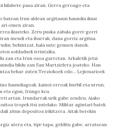
bi hilabete pasa ziran. Gerra geroago eta
batean Irun aldean argitasun haundia ikusi
 ari omen ziran.
rea ikusteko. Zeru puska zabala gorri-gorri
iran mendi eta ibarrak; dana gorriz argitua.
udin; behintzat, hala uste genuen danok.
oten soldaduek irrintzika.
 zan eta Irun osoa garretan. Arkaletik jetsi
aundia bildu zan San Martzielera joateko. Han
guntza behar zuten Terziokoek edo… Lejionarioek
ino haundiagoak, kainoi orroak hurbil eta urrun,
u eta egun, Irungo kea.
erri artan. Irundarrak urik gabe zeuden, Aiako
toa tropek itxi zutelako. Militar agintari batek
ali zitun depositoa irikitzera. Aitak berekin
argiz atera eta, tipi-tapa, gelditu gabe, arratsean