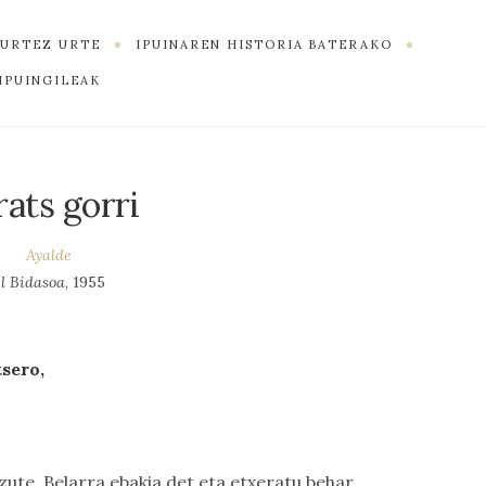
K URTEZ URTE
IPUINAREN HISTORIA BATERAKO
IPUINGILEAK
rats gorri
Ayalde
l Bidasoa
, 1955
tsero,
te. Belarra ebakia det eta etxeratu behar,