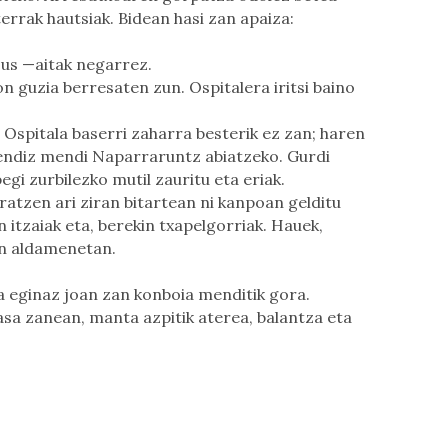
errak hautsiak. Bidean hasi zan apaiza:
sus —aitak negarrez.
on guzia berresaten zun. Ospitalera iritsi baino
Ospitala baserri zaharra besterik ez zan; haren
endiz mendi Naparraruntz abiatzeko. Gurdi
pegi zurbilezko mutil zauritu eta eriak.
atzen ari ziran bitartean ni kanpoan gelditu
n itzaiak eta, berekin txapelgorriak. Hauek,
an aldamenetan.
ia eginaz joan zan konboia menditik gora.
sa zanean, manta azpitik aterea, balantza eta