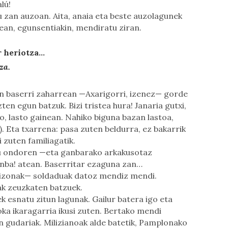
lú!
u zan auzoan. Aita, anaia eta beste auzolagunek
ean, egunsentiakin, mendiratu ziran.
r heriotza…
za.
 baserri zaharrean —Axarigorri, izenez— gorde
ten egun batzuk. Bizi tristea hura! Janaria gutxi,
o, lasto gainean. Nahiko biguna bazan lastoa,
 Eta txarrena: pasa zuten beldurra, ez bakarrik
 zuten familiagatik.
tu ondoren —eta ganbarako arkakusotaz
nba! atean. Baserritar ezaguna zan…
gizonak— soldaduak datoz mendiz mendi.
ak zeuzkaten batzuek.
 esnatu zitun lagunak. Gailur batera igo eta
oka ikaragarria ikusi zuten. Bertako mendi
 gudariak. Milizianoak alde batetik, Pamplonako