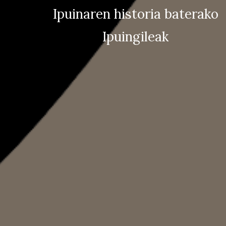
Ipuinaren historia baterako
Ipuingileak