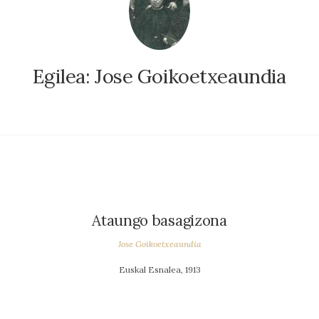
Egilea:
Jose Goikoetxeaundia
Ataungo basagizona
Jose Goikoetxeaundia
Euskal Esnalea, 1913