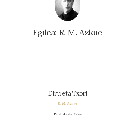
Egilea:
R. M. Azkue
Diru eta Txori
R. M. Azkue
Euskalzale, 1899