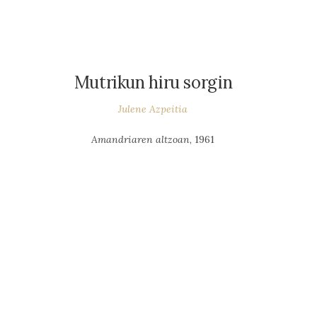
Mutrikun hiru sorgin
Julene Azpeitia
Amandriaren altzoan
, 1961