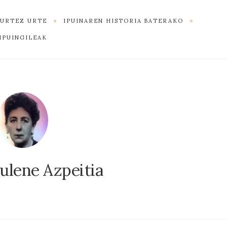
K URTEZ URTE
IPUINAREN HISTORIA BATERAKO
IPUINGILEAK
Julene Azpeitia