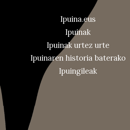
Ipuina.eus
Ipuinak
Ipuinak urtez urte
Ipuinaren historia baterako
Ipuingileak