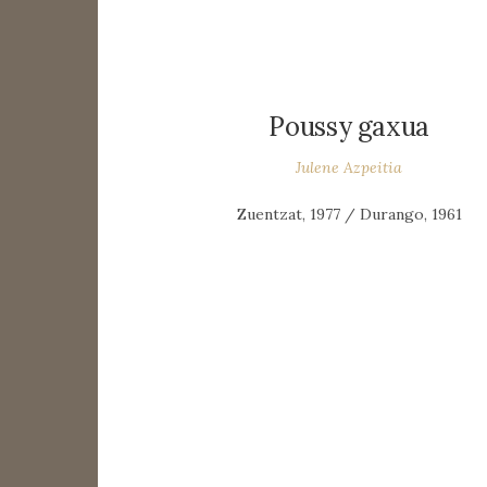
Poussy gaxua
Julene Azpeitia
Zuentzat, 1977 / Durango, 1961