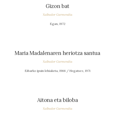
Gizon bat
Xalbador Garmendia
Egan, 1972
Maria Madalenaren heriotza santua
Xalbador Garmendia
Eibarko ipuin lehiaketa, 1966 / Hegatsez, 1971
Aitona eta biloba
Xalbador Garmendia