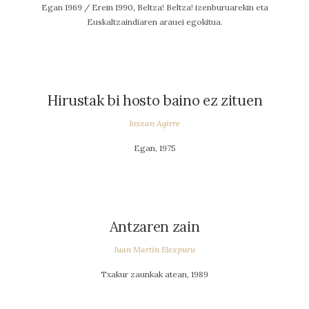
Egan 1969 / Erein 1990, Beltza! Beltza! izenburuarekin eta
Euskaltzaindiaren arauei egokitua.
Hirustak bi hosto baino ez zituen
Joxean Agirre
Egan, 1975
Antzaren zain
Juan Martin Elexpuru
Txakur zaunkak atean, 1989