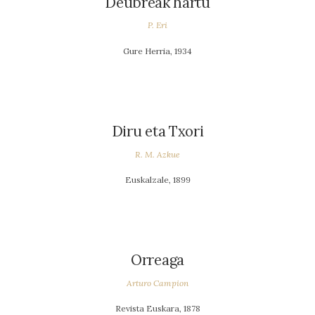
Deubreak hartu
P. Eri
Gure Herria, 1934
Diru eta Txori
R. M. Azkue
Euskalzale, 1899
Orreaga
Arturo Campion
Revista Euskara, 1878