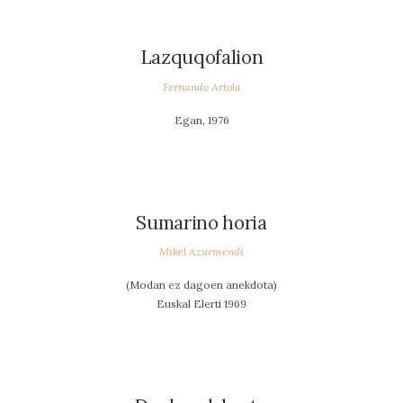
Lazquqofalion
Fernando Artola
Egan, 1976
Sumarino horia
Mikel Azurmendi
(Modan ez dagoen anekdota)
Euskal Elerti 1969